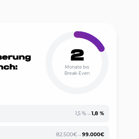
2
serung
nch:
Monate bis
Break-Even
1,5 %
→
1,8 %
82.500€
→
99.000€