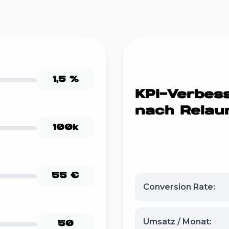
1,5 %
KPI-Verbes
nach Relau
100k
55 €
Conversion Rate:
Umsatz / Monat:
50