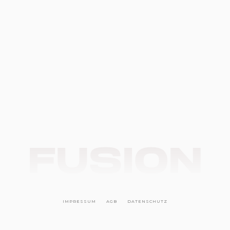
WEIDER® SETZT EUROPAWEIT AUF DIE FUSION
AGENCY
Weider vertraut im Bereich Onlineshop & Online
Marketing auf die Fusion Agency – Erfahre, wie
E-Commerce im Bereich Online Marketing &
Webdesign in dieser Kooperatio neu gedacht
wurde!
SOFIA H.
MEHR DAZU
November 1, 2024
FUSION
IMPRESSUM
AGB
DATENSCHUTZ